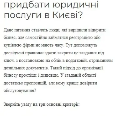
Зміна розміру статутного капіталу
Зміна телефону та email
Зміни в ЄДР для ФОП
Ліцензування
Ліцензування інформаційного агентства
Купити готову фірму
Купити готову фірму з ПДВ
Купити готову фірму з історією
Купити готову фірму з оборотами
Купити готову фірму без боргів
Купити готову фірму з боргами
Купити готову фірму з ліцензією на торгівлю
пальним
Юридична адреса в Києві
Юридична адреса в Печерському районі
Юридична адреса в Шевченківському районі
Ліквідація фірми
Ліквідація ТОВ
Ліквідація ТОВ з боргами
Експрес ліквідація ТОВ
Ліквідація ПП
Ліквідація ФОП
Ліквідація АТ
Ліквідація фінансових компаній
Міграційні послуги