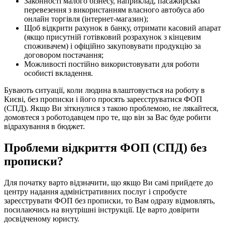
Перш за все ФОП (СПД) оформляють, для:
Законності малого бізнесу, наприклад, пасажирські
перевезення з використанням власного автобуса або
онлайн торгівля (інтернет-магазин);
Щоб відкрити рахунок в банку, отримати касовий апарат
(якщо присутній готівковий розрахунок з кінцевим
споживачем) і офіційно закуповувати продукцію за
договором постачання;
Можливості постійно використовувати для роботи
особисті вкладення.
Бувають ситуації, коли людина влаштовується на роботу в
Києві, без прописки і його просять зареєструватися ФОП
(СПД). Якщо Ви зіткнулися з такою проблемою, не лякайтеся,
домовтеся з роботодавцем про те, що він за Вас буде робити
відрахування в бюджет.
Проблеми відкриття ФОП (СПД) без
прописки?
Для початку варто відзначити, що якщо Ви самі прийдете до
центру надання адміністративних послуг і спробуєте
зареєструвати ФОП без прописки, то Вам одразу відмовлять,