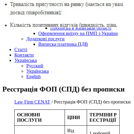
Реєстрація місця проживання
Прописка в Києві
Прописка в Києві для іноземних
громадян
Тимчасова прописка в Києві
Тимчасова прописка в Києві для
іноземців
Прописка в Київській області
Оформлення виїзду на ПМП з України
Додаткові послуги
Виписка платника ПДВ
Статті
Контакти
Українська
Русский
Українська
English
Реєстрація ФОП (СПД) без прописки
Law Firm CENAT
/
Реєстрація ФОП (СПД) без прописки
ОСНОВНІ
ТЕРМІНИ Р
ЦІНИ
ПОСЛУГИ
ЕЄСТРАЦІЇ