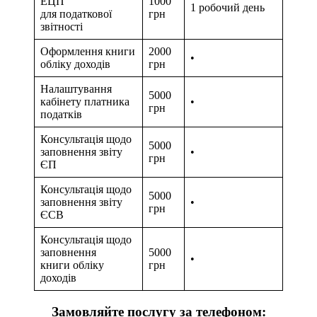
Реєстрація ключа
ЕЦП
1000
1 робочий день
для податкової
грн
звітності
Оформлення книги
2000
•
обліку доходів
грн
Налаштування
5000
кабінету платника
•
грн
податків
Консультація щодо
5000
заповнення звіту
•
грн
ЄП
Консультація щодо
5000
заповнення звіту
•
грн
ЄСВ
Консультація щодо
заповнення
5000
•
книги обліку
грн
доходів