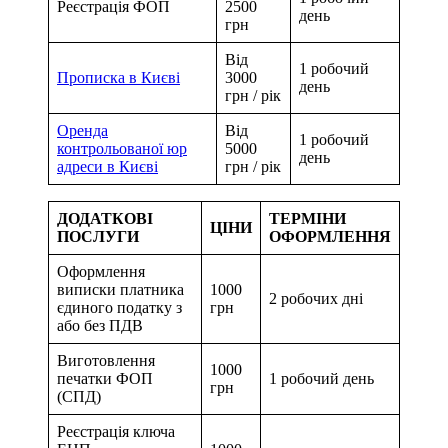
Від
1 робочий
Реєстрація ФОП
2500
день
грн
Від
1 робочий
Прописка в Києві
3000
день
грн / рік
Оренда
Від
1 робочий
контрольованої юр
5000
день
адреси в Києві
грн / рік
ДОДАТКОВІ
ТЕРМІНИ
ЦІНИ
ПОСЛУГИ
ОФОРМЛЕННЯ
Оформлення
виписки платника
1000
2 робочих дні
єдиного податку з
грн
або без ПДВ
Виготовлення
1000
печатки ФОП
1 робочий день
грн
(СПД)