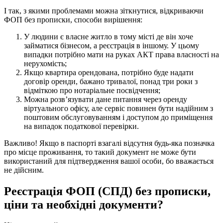
посилаючись на внутрішні інструкції. Це варто довірити
досвідченому юристу.
І так, з якими проблемами можна зіткнутися, відкриваючи
ФОП без прописки, способи вирішення:
У людини є власне житло в тому місті де він хоче
займатися бізнесом, а реєстрація в іншому. У цьому
випадки потрібно мати на руках АКТ права власності на
нерухомість;
Якщо квартира орендована, потрібно буде надати
договір оренди, бажано тривалої, понад три роки з
відміткою про нотаріальне посвідчення;
Можна розв’язувати дане питання через оренду
віртуального офісу, але сервіс повинен бути надійним з
поштовим обслуговуванням і доступом до приміщення
на випадок податкової перевірки.
Важливо! Якщо в паспорті взагалі відсутня будь-яка позначка
про місце проживання, то такий документ не може бути
використаний для підтвердження вашої особи, бо вважається
не дійсним.
Реєстрація ФОП (СПД) без прописки,