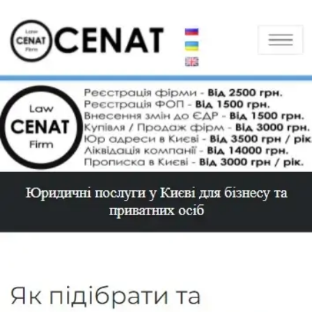
Toggle navigation
Головна
Про компанію
Sitemap
Послуги
Реєстрація фірми
Реєстрація ТОВ
Реєстрація ТОВ з ПДВ
Реєстрація ТОВ під ключ
Реєстрація ПП
Реєстрація ФОП (СПД)
Реєстрація ФОП (СПД) без прописки
Внесення змін до ЄДР
Зміна складу засновників
Зміна бенефіціара
Зміна генерального директора
Зміна директора
Зміна назви компанії
Зміна статуту компанії
Зміна видів діяльності
Зміна юридичної адреси