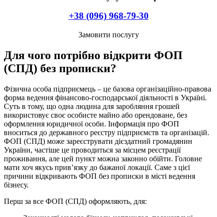
Замовляйте послугу за телефоном:
+38 (096) 968-79-30
Замовити послугу
Для чого потрібно відкрити ФОП
(СПД) без прописки?
Фізична особа підприємець – це базова організаційно-правова
форма ведення фінансово-господарської діяльності в Україні.
Суть в тому, що одна людина для заробляння грошей
використовує своє особисте майно або орендоване, без
оформлення юридичної особи. Інформація про ФОП
вноситься до державного реєстру підприємств та організацій.
ФОП (СПД) може зареєструвати дієздатний громадянин
України, частіше це проводиться за місцем реєстрації
проживання, але цей пункт можна законно обійти. Головне
мати хоч якусь прив’язку до бажаної локації. Саме з цієї
причини відкривають ФОП без прописки в місті ведення
бізнесу.