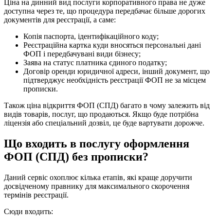
ціни та необхідні документи?
Ціна на динний вид послуги корпоративного права не дуже
доступна через те, що процедура передбачає більше дорогих
документів для реєстрації, а саме:
Копія паспорта, ідентифікаційного коду;
Реєстраційна картка куди вносяться персональні дані
ФОП і передбачувані види бізнесу;
Заява на статус платника єдиного податку;
Договір оренди юридичної адреси, інший документ, що
підтверджує необхідність реєстрації ФОП не за місцем
прописки.
Також ціна відкриття ФОП (СПД) багато в чому залежить від
видів товарів, послуг, що продаються. Якщо буде потрібна
ліцензія або спеціальний дозвіл, це буде вартувати дорожче.
Що входить в послугу оформлення
ФОП (СПД) без прописки?
Даний сервіс охоплює кілька етапів, які краще доручити
досвідченому правнику для максимального скорочення
термінів реєстрації.